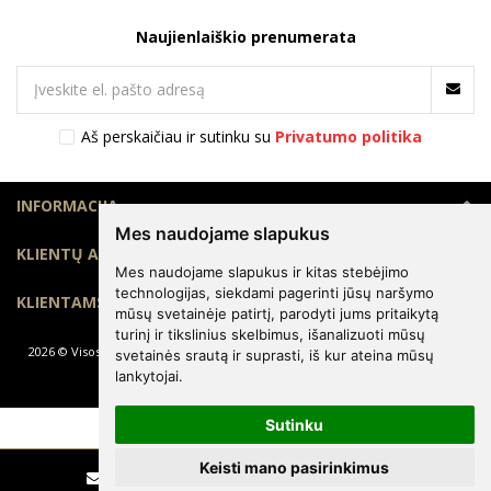
Naujienlaiškio prenumerata
Aš perskaičiau ir sutinku su
Privatumo politika
INFORMACIJA
Mes naudojame slapukus
KLIENTŲ APTARNAVIMAS
Mes naudojame slapukus ir kitas stebėjimo
technologijas, siekdami pagerinti jūsų naršymo
KLIENTAMS
mūsų svetainėje patirtį, parodyti jums pritaikytą
turinį ir tikslinius skelbimus, išanalizuoti mūsų
2026 © Visos teisės saugomos. Kopijuoti, platinti svetainės turinį be autorių
svetainės srautą ir suprasti, iš kur ateina mūsų
sutikimo draudžiama.
lankytojai.
Sutinku
Keisti mano pasirinkimus
Rašyti
Skambinti