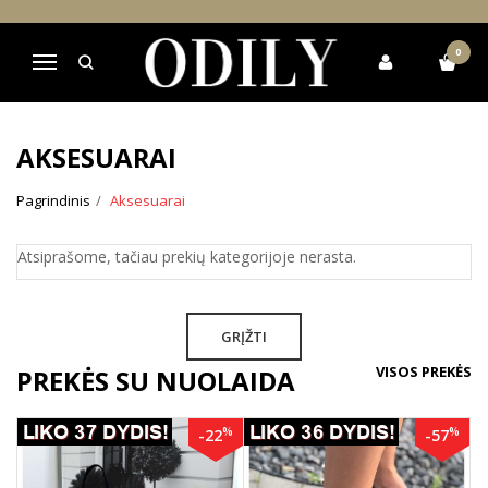
0
Navigacija
AKSESUARAI
Pagrindinis
Aksesuarai
Atsiprašome, tačiau prekių kategorijoje nerasta.
GRĮŽTI
VISOS PREKĖS
PREKĖS SU NUOLAIDA
%
%
-22
-57