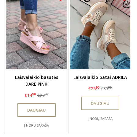
Laisvalaikio basutės
Laisvalaikio batai ADRILA
DARE PINK
90
90
€25
€35
90
90
€14
€27
DAUGIAU
DAUGIAU
Į NORŲ SĄRAŠĄ
Į NORŲ SĄRAŠĄ