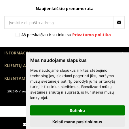
Naujienlaiškio prenumerata
Aš perskaičiau ir sutinku su
Privatumo politika
INFORMACIJA
Mes naudojame slapukus
KLIENTŲ APTARNAVIMAS
Mes naudojame slapukus ir kitas stebėjimo
technologijas, siekdami pagerinti jūsų naršymo
KLIENTAMS
mūsų svetainėje patirtį, parodyti jums pritaikytą
turinį ir tikslinius skelbimus, išanalizuoti mūsų
2026 © Visos teisės saugomos. Kopijuoti, platinti svetainės turinį be autorių
svetainės srautą ir suprasti, iš kur ateina mūsų
sutikimo draudžiama.
lankytojai.
Sutinku
Keisti mano pasirinkimus
Rašyti
Skambinti