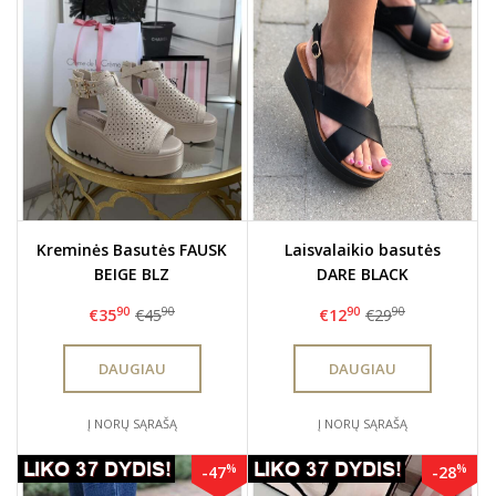
Kreminės Basutės FAUSK
Laisvalaikio basutės
BEIGE BLZ
DARE BLACK
90
90
90
90
€35
€45
€12
€29
DAUGIAU
DAUGIAU
Į NORŲ SĄRAŠĄ
Į NORŲ SĄRAŠĄ
%
%
-47
-28