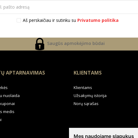
Aš perskaičiau ir sutinku su
Privatumo politika
Saugūs apmokėjimo būdai
TŲ APTARNAVIMAS
KLIENTAMS
ekės
Klientams
u nuolaida
Užsakymų istorija
kuponai
Norų sąrašas
s medis
i
Mes naudojame slapukus