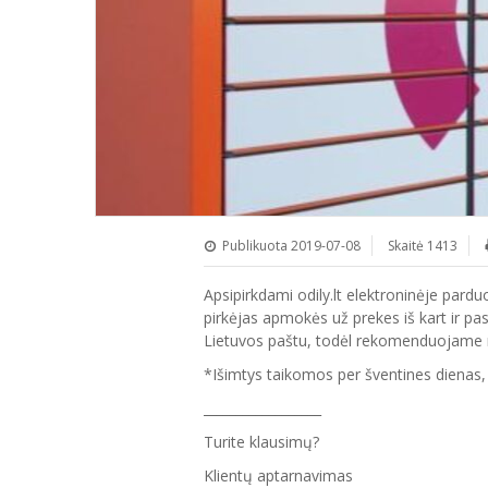
Publikuota 2019-07-08
Skaitė 1413
Apsipirkdami odily.lt elektroninėje pardu
pirkėjas apmokės už prekes iš kart ir pa
Lietuvos paštu, todėl rekomenduojame rin
*Išimtys taikomos per šventines dienas, 
__________________
Turite klausimų?
Klientų aptarnavimas