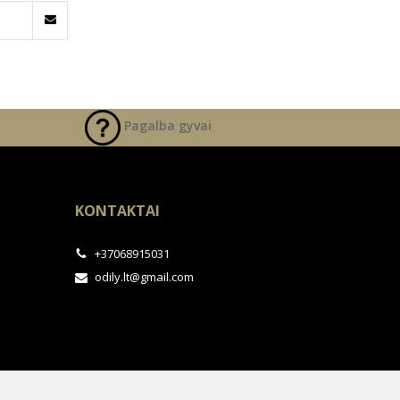
Pagalba gyvai
KONTAKTAI
+37068915031
odily.lt@gmail.com