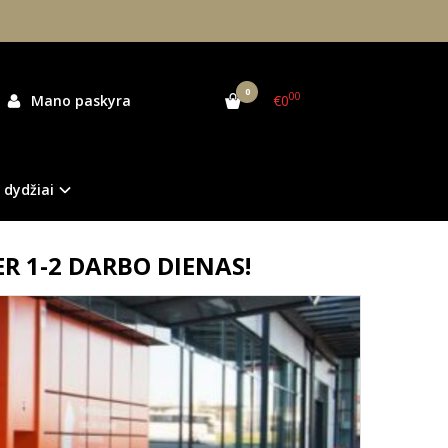
0
00
Mano paskyra
€0
 dydžiai
 1-2 DARBO DIENAS!