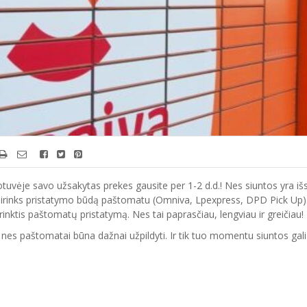
otuvėje savo užsakytas prekes gausite per 1-2 d.d.! Nes siuntos yra išs
sirinks pristatymo būdą paštomatu (Omniva, Lpexpress, DPD Pick Up). T
ktis paštomatų pristatymą. Nes tai paprasčiau, lengviau ir greičiau!
nes paštomatai būna dažnai užpildyti. Ir tik tuo momentu siuntos gali 