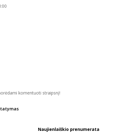
8:00
orėdami komentuoti straipsnį!
istatymas
Naujienlaiškio prenumerata