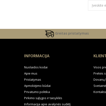
Greitas pristatymas
INFORMACIJA
KLIEN
Nuolaidos kodai
Visos pr
Apie mus
Prekės s
Pristatymas
Dovanų 
Apmokėjimo būdai
Svetainė
Privatumo politika
Kontakta
Pirkimo sąlygos ir taisyklės
Informacija apie avalynės sudėtį