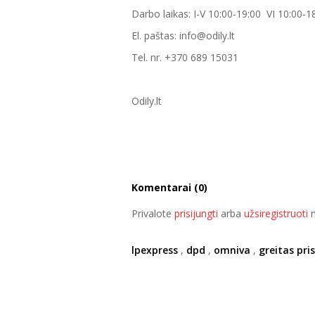
Darbo laikas: I-V 10:00-19:00 VI 10:00-1
El. paštas: info@odily.lt
Tel. nr. +370 689 15031
Odily.lt
Komentarai (0)
Privalote
prisijungti
arba
užsiregistruoti
n
lpexpress
,
dpd
,
omniva
,
greitas pr